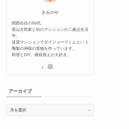
きみのや
関西在住の50代。
里山古民家と街のマンションの二拠点生活
中。
賃貸マンションでダイジョーブくんという
陶製の神様の置物を作っています。
料理とDIY、模様替えが大好き。
アーカイブ
ア
ー
カ
イ