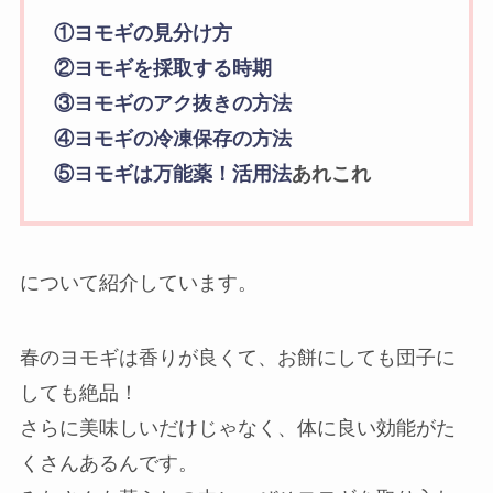
①ヨモギの見分け方
②
ヨモギ
を採取する時期
③
ヨモギ
のアク抜きの方法
④
ヨモギ
の冷凍保存の方法
⑤
ヨモギ
は万能薬！活用法
あれこれ
について紹介しています。
春のヨモギは香りが良くて、お餅にしても団子に
しても絶品！
さらに美味しいだけじゃなく、体に良い効能がた
くさんあるんです。