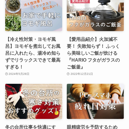
【冷え性対策・ヨモギ風
【愛用品紹介】火加減不
呂】ヨモギを煮出してお風
要！ 失敗知らず！ ふっく
呂に入れたら、湯冷め知ら
ら美味しいご飯が炊ける
ずでリラックスできて最高
『HARIO フタがガラスの
すぎる！
ご飯釜』
2024年5月28日
2022年12月21日
冬の台所仕事を快適にす
眼精疲労を予防するため