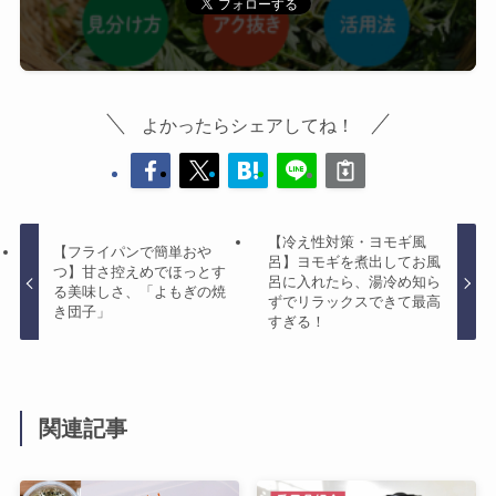
よかったらシェアしてね！
【冷え性対策・ヨモギ風
【フライパンで簡単おや
呂】ヨモギを煮出してお風
つ】甘さ控えめでほっとす
呂に入れたら、湯冷め知ら
る美味しさ、「よもぎの焼
ずでリラックスできて最高
き団子」
すぎる！
関連記事