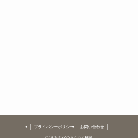
プライバシーポリシー
お問い合わせ
©
“きみのや”のまんぷく日記.