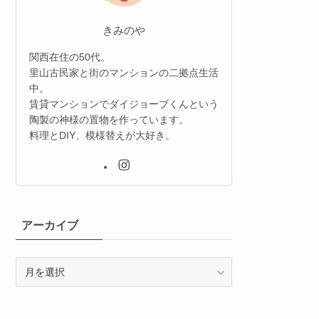
きみのや
関西在住の50代。
里山古民家と街のマンションの二拠点生活
中。
賃貸マンションでダイジョーブくんという
陶製の神様の置物を作っています。
料理とDIY、模様替えが大好き。
アーカイブ
ア
ー
カ
イ