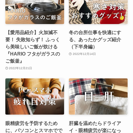
【愛用品紹介】火加減不
冬の台所仕事を快適にす
要！ 失敗知らず！ ふっく
る、あったかグッズ紹介
ら美味しいご飯が炊ける
（下半身編）
『HARIO フタがガラスの
2022年12月14日
ご飯釜』
2022年12月21日
眼精疲労を予防するため
肝臓を温めたらドライア
に、パソコンとスマホでで
イ・眼精疲労が楽になっ