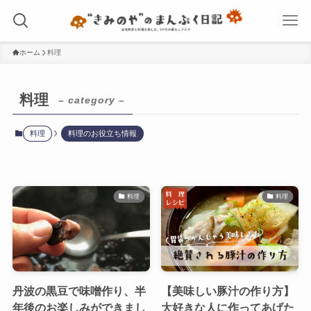
ホーム
料理
料理
– category –
料理
料理のお役立ち情報
料理
料理
丹波の黒豆で味噌作り、半
【美味しい豚汁の作り方】
年後のお楽しみができまし
大好きな人に作ってあげた