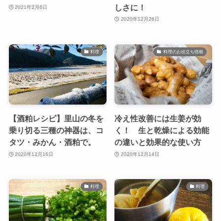
しさに！
2021年2月6日
2020年12月26日
料理
料理のお役立ち情報
【酒粕レシピ】里山の冬を
冷え性改善には生姜が効
乗り切る三種の神器は、コ
く！ 生と乾燥による効能
タツ・みかん・酒粕で。
の違いと効果的な使い方
2020年12月16日
2020年12月14日
料理
料理