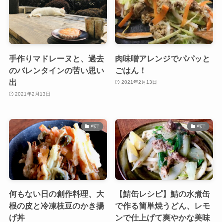
手作りマドレーヌと、過去
肉味噌アレンジでパパッと
のバレンタインの苦い思い
ごはん！
出
2021年2月13日
2021年2月13日
料理
料理
何もない日の創作料理、大
【鯖缶レシピ】鯖の水煮缶
根の皮と冷凍枝豆のかき揚
で作る簡単焼うどん、レモ
げ丼
ンで仕上げて爽やかな美味