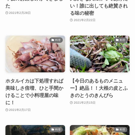
た
い！誰に出しても絶賛され
る味の秘密
2021年2月28日
2021年2月22日
料理
料理
ホタルイカは下処理すれば
【今日のあるものメニュ
美味しさ倍増、ひと手間か
ー】絶品！！大根の皮とふ
けることで小料理屋の味
きのとうのきんぴら
に！
2021年2月15日
2021年2月17日
料理
料理