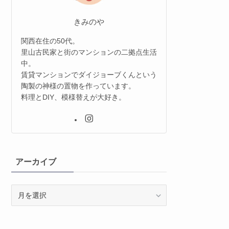
きみのや
関西在住の50代。
里山古民家と街のマンションの二拠点生活
中。
賃貸マンションでダイジョーブくんという
陶製の神様の置物を作っています。
料理とDIY、模様替えが大好き。
アーカイブ
ア
ー
カ
イ