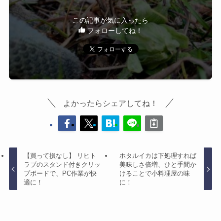
この記事が気に入ったら
フォローしてね！
よかったらシェアしてね！
【買って損なし】 リヒト
ホタルイカは下処理すれば
ラブのスタンド付きクリッ
美味しさ倍増、ひと手間か
プボードで、PC作業が快
けることで小料理屋の味
適に！
に！