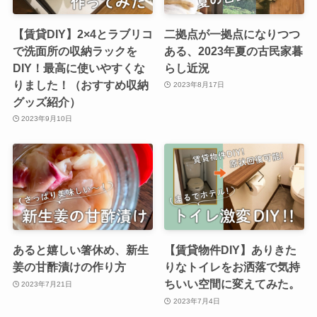
【賃貸DIY】2×4とラブリコ
二拠点が一拠点になりつつ
で洗面所の収納ラックを
ある、2023年夏の古民家暮
DIY！最高に使いやすくな
らし近況
りました！（おすすめ収納
2023年8月17日
グッズ紹介）
2023年9月10日
あると嬉しい箸休め、新生
【賃貸物件DIY】ありきた
姜の甘酢漬けの作り方
りなトイレをお洒落で気持
ちいい空間に変えてみた。
2023年7月21日
2023年7月4日