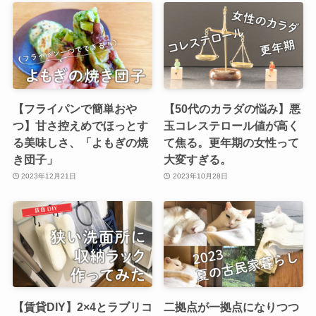
【フライパンで簡単おや
【50代のカラダの悩み】悪
つ】甘さ控えめでほっとす
玉コレステロール値が高く
る美味しさ、「よもぎの焼
て焦る。更年期の女性って
き団子」
大変すぎる。
2023年12月21日
2023年10月28日
【賃貸DIY】2×4とラブリコ
二拠点が一拠点になりつつ