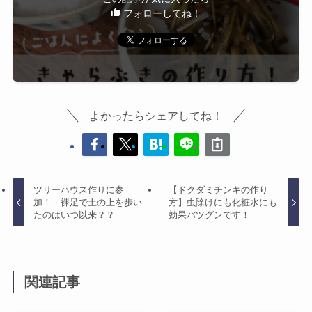
フォローしてね！
よかったらシェアしてね！
ツリーハウス作りに参
【ドクダミチンキの作り
加！ 裸足で土の上を歩い
方】虫除けにも化粧水にも
たのはいつ以来？？
効果バツグンです！
関連記事