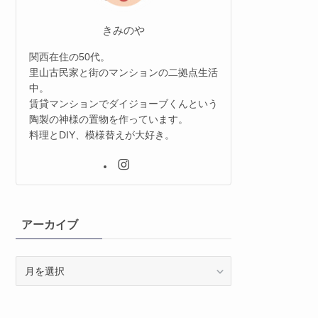
きみのや
関西在住の50代。
里山古民家と街のマンションの二拠点生活
中。
賃貸マンションでダイジョーブくんという
陶製の神様の置物を作っています。
料理とDIY、模様替えが大好き。
アーカイブ
ア
ー
カ
イ