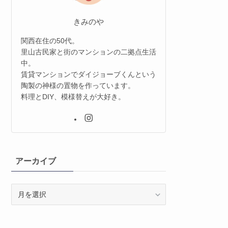
きみのや
関西在住の50代。
里山古民家と街のマンションの二拠点生活
中。
賃貸マンションでダイジョーブくんという
陶製の神様の置物を作っています。
料理とDIY、模様替えが大好き。
アーカイブ
ア
ー
カ
イ