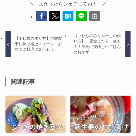
よかったらシェアしてね！
【いわしのみりん干しの作
【干し柿の作り方】自家製
り方】一度覚えたら一生も
干し柿は極上スイーツ！お
の！最高に美味しいごはん
やつに料理に楽しもう！
のおかず
関連記事