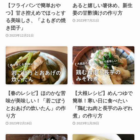
【フライパンで簡単おや
あると嬉しい箸休め、新生
つ】甘さ控えめでほっとす
姜の甘酢漬けの作り方
る美味しさ、「よもぎの焼
2023年7月21日
き団子」
2023年12月21日
【春のレシピ】ほのかな苦
【大根レシピ】めんつゆで
味が美味しい！「若ごぼう
簡単！寒い日に食べたい
とおあげの炊いたん」の作
「鶏むね肉と長芋のみぞれ
り方
煮」の作り方
2023年2月19日
2023年1月26日