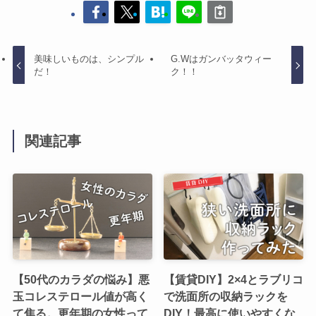
美味しいものは、シンプル
G.Wはガンバッタウィー
だ！
ク！！
関連記事
【50代のカラダの悩み】悪
【賃貸DIY】2×4とラブリコ
玉コレステロール値が高く
で洗面所の収納ラックを
て焦る。更年期の女性って
DIY！最高に使いやすくな