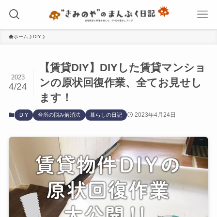
ホーム
DIY
【賃貸DIY】DIYした賃貸マンショ
2023
ンの原状回復作業、全てお見せし
4/24
ます！
2023年4月24日
DIY
台所の悩み解消法
暮らしの日記