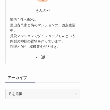
きみのや
関西在住の50代。
里山古民家と街のマンションの二拠点生活
中。
賃貸マンションでダイジョーブくんという
陶製の神様の置物を作っています。
料理とDIY、模様替えが大好き。
アーカイブ
ア
ー
カ
イ