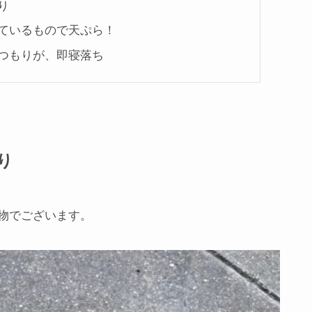
り
ているもので天ぷら！
つもりが、即寝落ち
り
物でございます。