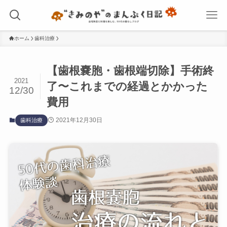
ホーム
歯科治療
【歯根嚢胞・歯根端切除】手術終
2021
了〜これまでの経過とかかった
12/30
費用
2021年12月30日
歯科治療