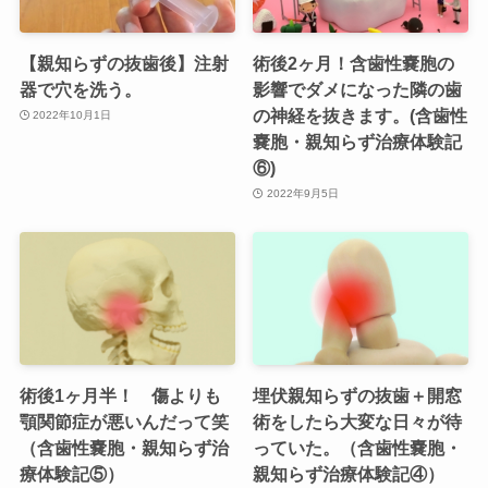
【親知らずの抜歯後】注射
術後2ヶ月！含歯性嚢胞の
器で穴を洗う。
影響でダメになった隣の歯
の神経を抜きます。(含歯性
2022年10月1日
嚢胞・親知らず治療体験記
⑥)
2022年9月5日
術後1ヶ月半！ 傷よりも
埋伏親知らずの抜歯＋開窓
顎関節症が悪いんだって笑
術をしたら大変な日々が待
（含歯性嚢胞・親知らず治
っていた。（含歯性嚢胞・
療体験記⑤）
親知らず治療体験記④）