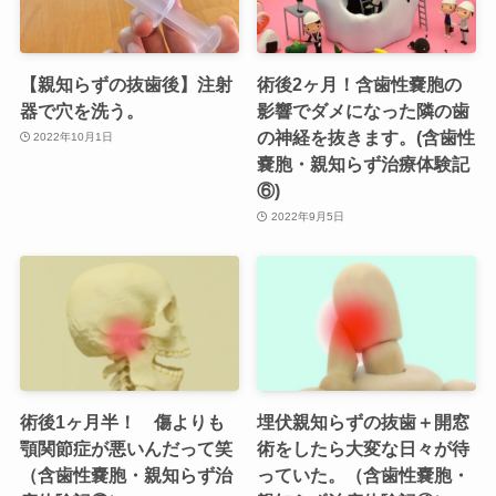
【親知らずの抜歯後】注射
術後2ヶ月！含歯性嚢胞の
器で穴を洗う。
影響でダメになった隣の歯
の神経を抜きます。(含歯性
2022年10月1日
嚢胞・親知らず治療体験記
⑥)
2022年9月5日
術後1ヶ月半！ 傷よりも
埋伏親知らずの抜歯＋開窓
顎関節症が悪いんだって笑
術をしたら大変な日々が待
（含歯性嚢胞・親知らず治
っていた。（含歯性嚢胞・