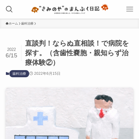
ホーム
歯科治療
直談判！ならぬ直相談！で病院を
2022
探す。（含歯性嚢胞・親知らず治
6/15
療体験②）
2022年6月15日
歯科治療