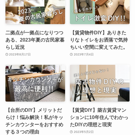
二拠点が一拠点になりつつ
【賃貸物件DIY】ありきた
ある、2023年夏の古民家暮
りなトイレをお洒落で気持
らし近況
ちいい空間に変えてみた。
2023年8月17日
2023年7月4日
【台所のDIY】メリットだ
【賃貸DIY】築古賃貸マン
らけ！悩み解決！私がキッ
ションに10年住んでわかっ
チンカウンターをおすすめ
たDIYの理想と現実
する３つの理由
2023年5月2日