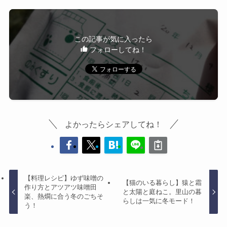
この記事が気に入ったら
フォローしてね！
よかったらシェアしてね！
【料理レシピ】ゆず味噌の
【猫のいる暮らし】猿と霜
作り方とアツアツ味噌田
と太陽と庭ねこ。里山の暮
楽、熱燗に合う冬のごちそ
らしは一気に冬モード！
う！