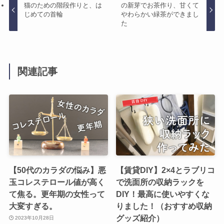
猫のための階段作りと、は
の新芽でお茶作り、甘くて
じめての首輪
やわらかい緑茶ができまし
た
関連記事
【50代のカラダの悩み】悪
【賃貸DIY】2×4とラブリコ
玉コレステロール値が高く
で洗面所の収納ラックを
て焦る。更年期の女性って
DIY！最高に使いやすくな
大変すぎる。
りました！（おすすめ収納
グッズ紹介）
2023年10月28日