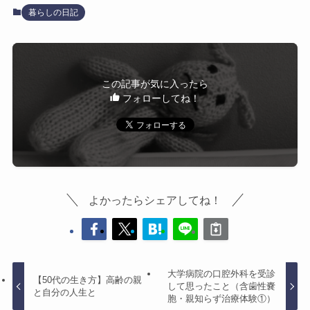
暮らしの日記
この記事が気に入ったら
フォローしてね！
よかったらシェアしてね！
大学病院の口腔外科を受診
【50代の生き方】高齢の親
して思ったこと（含歯性嚢
と自分の人生と
胞・親知らず治療体験①）